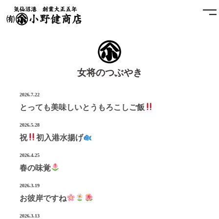
ホーム
女将のつぶやき
小野健商店について
2026.7.22
魚問屋と港町の発展
とっても美味しいとうもろこしご飯
土藏
2026.5.28
祝
初入港水揚げ
アクセス
2026.4.25
春の味覚
お問合せ
2026.3.19
お彼岸ですね
プライバシーポリシー
2026.3.13