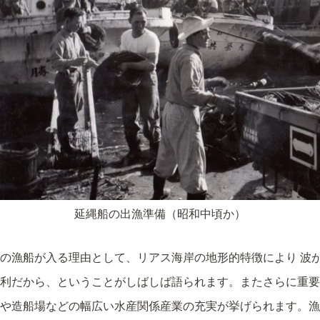
延縄船の出漁準備（昭和中頃か）
の漁船が入る理由として、リアス海岸の地形的特徴により 波が
利だから、ということがしばしば語られます。またさらに重要
や造船場などの幅広い水産関係産業の充実が挙げられます。漁