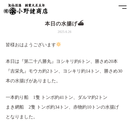
本日の水揚げ⛴
ホーム
2025.6.26
小野健商店について
皆様おはようございます‪
魚問屋と港町の発展
本日は『第二十八勝丸』ヨシキリ約6トン、勝さめ20本
『吉栄丸』モウカ約2トン、ヨシキリ約14トン、勝さめ30
土藏
本の水揚げがありました。
アクセス
一本釣り船 1隻 トンボ約41トン、ダルマ約2トン
お問合せ
まき網船 2隻 トンボ約34トン、赤物約10トンの水揚げ
となりました。
プライバシーポリシー