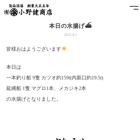
本日の水揚げ⛴
ホーム
2025.8.2
小野健商店について
皆様おはようございます
魚問屋と港町の発展
本日は
一本釣り船 9隻 カツオ約159t(内新口約19.5t)
土藏
延縄船 1隻 マグロ1本、メカジキ2本
アクセス
の水揚げとなりました。
お問合せ
プライバシーポリシー