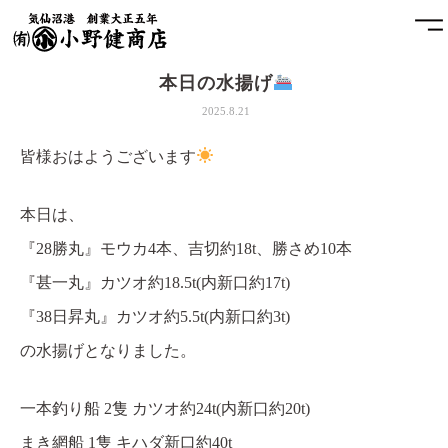
本日の水揚げ
ホーム
2025.8.21
小野健商店について
皆様おはようございます
魚問屋と港町の発展
本日は、
『28勝丸』モウカ4本、吉切約18t、勝さめ10本
土藏
『甚一丸』カツオ約18.5t(内新口約17t)
アクセス
『38日昇丸』カツオ約5.5t(内新口約3t)
の水揚げとなりました。
お問合せ
一本釣り船 2隻 カツオ約24t(内新口約20t)
プライバシーポリシー
まき網船 1隻 キハダ新口約40t