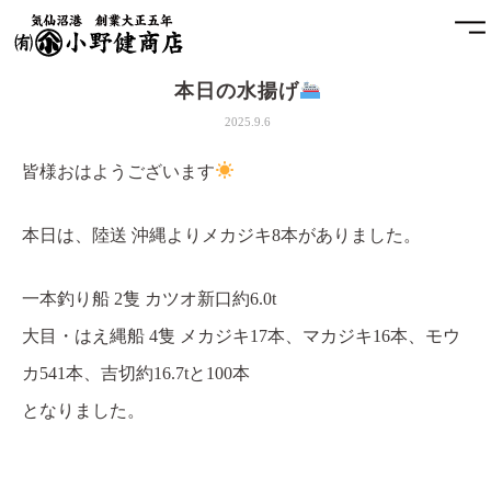
本日の水揚げ
ホーム
2025.9.6
小野健商店について
皆様おはようございます
魚問屋と港町の発展
本日は、陸送 沖縄よりメカジキ8本がありました。
土藏
一本釣り船 2隻 カツオ新口約6.0t
アクセス
大目・はえ縄船 4隻 メカジキ17本、マカジキ16本、モウ
カ541本、吉切約16.7tと100本
お問合せ
となりました。
プライバシーポリシー