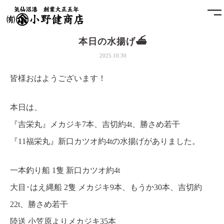
本日の水揚げ⛴
ホーム
2025.10.30
小野健商店について
皆様おはようございます！
魚問屋と港町の発展
本日は、
『吉栄丸』メカジキ7本、吉切約4t、勝さめ若干
土藏
『11福栄丸』新口カツオ約4tの水揚げがありました。
アクセス
一本釣り船 1隻 新口カツオ約4t
お問合せ
大目･はえ縄船 2隻 メカジキ9本、もうか30本、吉切約
22t、勝さめ若干
プライバシーポリシー
陸送 小笠原よりメカジキ35本