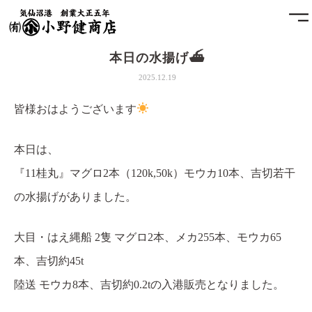
本日の水揚げ⛴
ホーム
2025.12.19
小野健商店について
皆様おはようございます
魚問屋と港町の発展
本日は、
『11桂丸』マグロ2本（120k,50k）モウカ10本、吉切若干
土藏
の水揚げがありました。
アクセス
大目・はえ縄船 2隻 マグロ2本、メカ255本、モウカ65
お問合せ
本、吉切約45t
陸送 モウカ8本、吉切約0.2tの入港販売となりました。
プライバシーポリシー