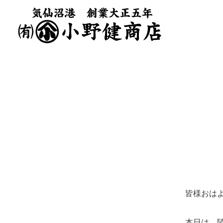
皆様おは
本日は、