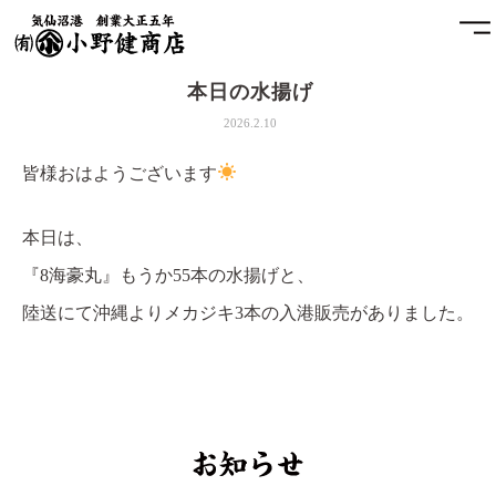
本日の水揚げ
ホーム
2026.2.10
小野健商店について
皆様おはようございます
魚問屋と港町の発展
本日は、
『8海豪丸』もうか55本の水揚げと、
土藏
陸送にて沖縄よりメカジキ3本の入港販売がありました。
アクセス
お問合せ
プライバシーポリシー