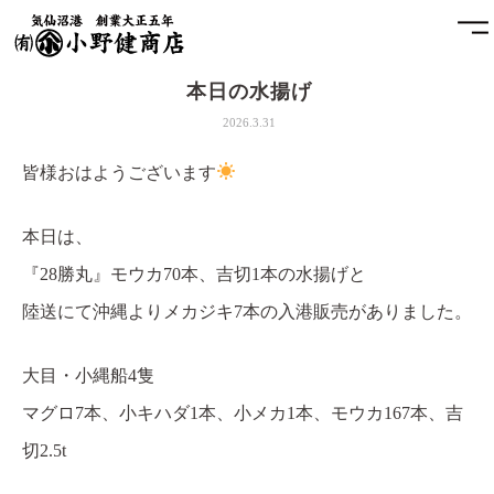
本日の水揚げ
ホーム
2026.3.31
小野健商店について
皆様おはようございます
魚問屋と港町の発展
本日は、
『28勝丸』モウカ70本、吉切1本の水揚げと
土藏
陸送にて沖縄よりメカジキ7本の入港販売がありました。
アクセス
大目・小縄船4隻
お問合せ
マグロ7本、小キハダ1本、小メカ1本、モウカ167本、吉
切2.5t
プライバシーポリシー