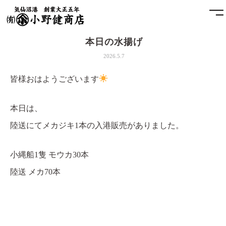
本日の水揚げ
ホーム
2026.5.7
小野健商店について
皆様おはようございます
魚問屋と港町の発展
本日は、
陸送にてメカジキ1本の入港販売がありました。
土藏
アクセス
小縄船1隻 モウカ30本
陸送 メカ70本
お問合せ
プライバシーポリシー