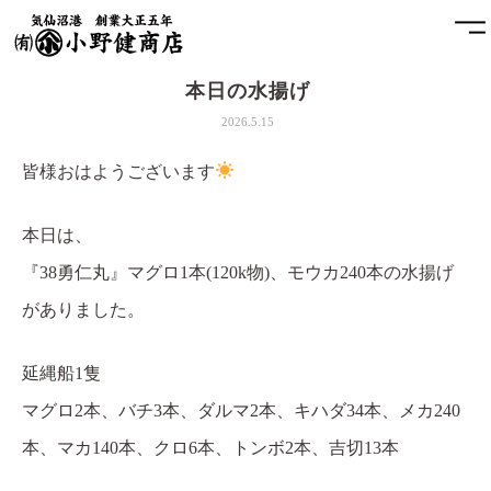
本日の水揚げ
ホーム
2026.5.15
小野健商店について
皆様おはようございます
魚問屋と港町の発展
本日は、
『38勇仁丸』マグロ1本(120k物)、モウカ240本の水揚げ
土藏
がありました。
アクセス
延縄船1隻
お問合せ
マグロ2本、バチ3本、ダルマ2本、キハダ34本、メカ240
本、マカ140本、クロ6本、トンボ2本、吉切13本
プライバシーポリシー