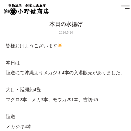
本日の水揚げ
ホーム
2026.5.20
小野健商店について
皆様おはようございます
魚問屋と港町の発展
本日は、
陸送にて沖縄よりメカジキ4本の入港販売がありました。
土藏
アクセス
大目・延縄船4隻
マグロ2本、メカ3本、モウカ291本、吉切67t
お問合せ
陸送
プライバシーポリシー
メカジキ4本