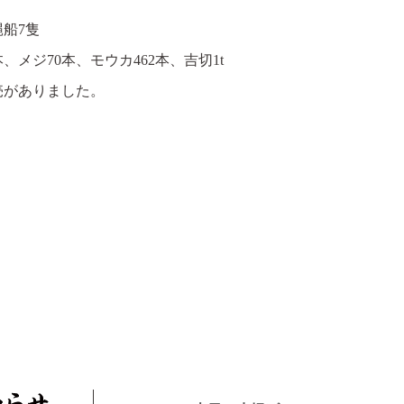
船7隻
本、メジ70本、モウカ462本、吉切1t
売がありました。