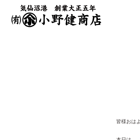
皆様おは
本日は、