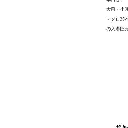
大目・小縄
マグロ35
の入港販