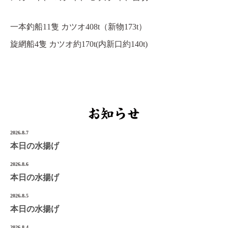
宮城県気仙沼市南町1-3-14
Tel.0226-22-3134
一本釣船11隻 カツオ408t（新物173t）
旋網船4隻 カツオ約170t(内新口約140t)
©2022 Onoken-Shoten
2026.8.7
本日の水揚げ
2026.8.6
本日の水揚げ
2026.8.5
本日の水揚げ
2026.8.4