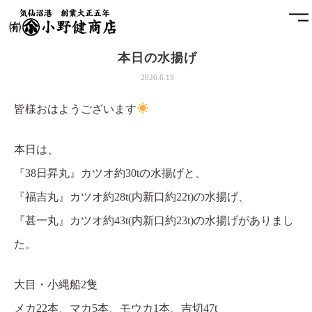
本日の水揚げ
ホーム
2026.6.19
小野健商店について
皆様おはようございます
魚問屋と港町の発展
本日は、
『38日昇丸』カツオ約30tの水揚げと、
土藏
『福吉丸』カツオ約28t(内新口約22t)の水揚げ、
アクセス
『甚一丸』カツオ約43t(内新口約23t)の水揚げがありまし
た。
お問合せ
大目・小縄船2隻
プライバシーポリシー
メカ22本、マカ5本、モウカ1本、吉切47t