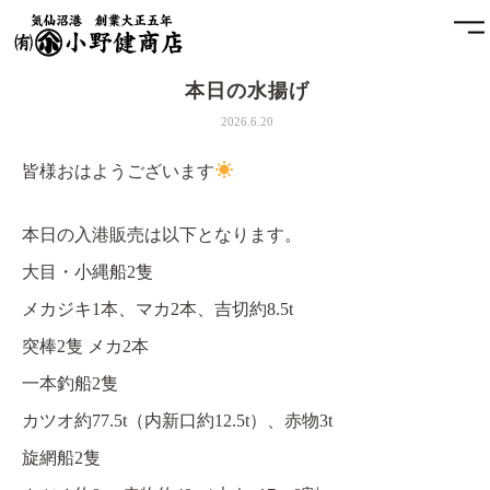
本日の水揚げ
ホーム
2026.6.20
小野健商店について
皆様おはようございます
魚問屋と港町の発展
本日の入港販売は以下となります。
大目・小縄船2隻
土藏
メカジキ1本、マカ2本、吉切約8.5t
アクセス
突棒2隻 メカ2本
一本釣船2隻
お問合せ
カツオ約77.5t（内新口約12.5t）、赤物3t
プライバシーポリシー
旋網船2隻