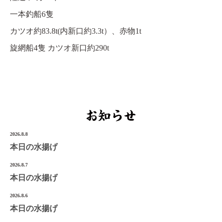
一本釣船6隻
宮城県気仙沼市南町1-3-14
Tel.0226-22-3134
カツオ約83.8t(内新口約3.3t）、赤物1t
旋網船4隻 カツオ新口約290t
©2022 Onoken-Shoten
2026.8.8
本日の水揚げ
2026.8.7
本日の水揚げ
2026.8.6
本日の水揚げ