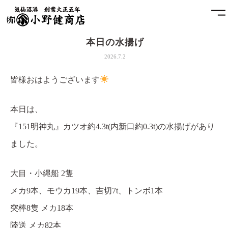
本日の水揚げ
ホーム
2026.7.2
小野健商店について
皆様おはようございます
魚問屋と港町の発展
本日は、
『151明神丸』カツオ約4.3t(内新口約0.3t)の水揚げがあり
土藏
ました。
アクセス
大目・小縄船 2隻
お問合せ
メカ9本、モウカ19本、吉切7t、トンボ1本
突棒8隻 メカ18本
プライバシーポリシー
陸送 メカ82本