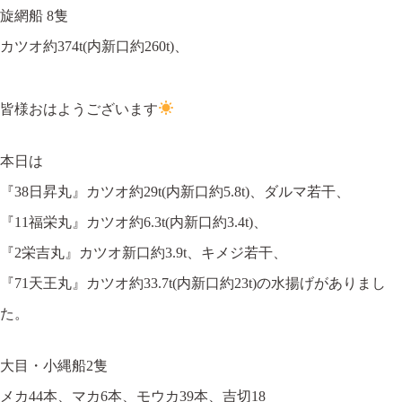
旋網船 8隻
宮城県気仙沼市南町1-3-14
Tel.0226-22-3134
カツオ約374t(内新口約260t)、
皆様おはようございます
©2022 Onoken-Shoten
本日は
『38日昇丸』カツオ約29t(内新口約5.8t)、ダルマ若干、
『11福栄丸』カツオ約6.3t(内新口約3.4t)、
『2栄吉丸』カツオ新口約3.9t、キメジ若干、
『71天王丸』カツオ約33.7t(内新口約23t)の水揚げがありまし
た。
大目・小縄船2隻
メカ44本、マカ6本、モウカ39本、吉切18