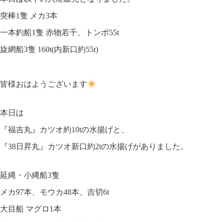
突棒1隻 メカ3本
一本釣船1隻 赤物若千、トンボ55t
旋網船3隻 160t(内新口約55t)
皆様おはようございます
本日は
『福吉丸』カツオ約10tの水揚げと、
『38日昇丸』カツオ新口約2tの水揚げがありました。
延縄・小縄船3隻
メカ97本、モウカ48本、吉切6t
大目船 マグロ1本