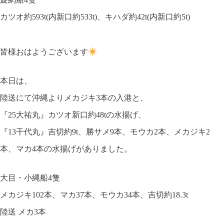
カツオ約593t(内新口約533t)、キハダ約42t(内新口約5t)
皆様おはようございます
本日は、
陸送にて沖縄よりメカジキ3本の入港と、
『25大祐丸』カツオ新口約48tの水揚げ、
『13千代丸』吉切約9t、勝サメ9本、モウカ2本、メカジキ2
本、マカ4本の水揚げがありました。
大目・小縄船4隻
メカジキ102本、マカ37本、モウカ34本、吉切約18.3t
陸送 メカ3本