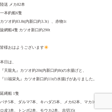
陸送 メカ82本
一本釣船6隻
カツオ約83.8t(内新口約3.3t）、赤物1t
旋網船4隻 カツオ新口約290t
皆様おはようございます
本日は、
『天龍丸』カツオ約20t(内新口約8t)の水揚げと、
『11福栄丸』カツオ新口約11tの水揚げがありました。
延縄船 1隻
バチ5本、ダルマ7本、キハダ25本、メカ62本、マカ108本、ク
ロ皮3本、トンボ2本、モウカ2本、吉切35t