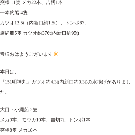
突棒 11隻 メカ22本、吉切1本
一本釣船 4隻
カツオ13.5t（内新口約1.5t）、トンボ67t
旋網船5隻 カツオ約376t(内新口約95t)
皆様おはようございます
本日は、
『151明神丸』カツオ約4.3t(内新口約0.3t)の水揚げがありまし
た。
大目・小縄船 2隻
メカ9本、モウカ19本、吉切7t、トンボ1本
突棒8隻 メカ18本