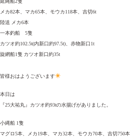
延縄船2隻
メカ82本、マカ65本、モウカ118本、吉切6t
陸送 メカ6本
一本釣船 5隻
カツオ約102.5t(内新口約97.5t)、赤物新口1t
旋網船1隻 カツオ新口約35t
皆様おはようございます
本日は
『25大祐丸』カツオ約93tの水揚げがありました。
小縄船 1隻
マグロ5本、メカ19本、マカ32本、モウカ70本、吉切750本