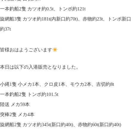
一本釣船2隻 カツオ約0.5t、トンボ約121t
旋網船3隻 カツオ約181t(内新口約70t)、赤物約23t、トンボ新口
約37t
皆様おはようございます
本日は以下の入港販売となりました。
小縄1隻 小メカ1本、クロ皮1本、モウカ2本、吉切約8t
一本釣船2隻 トンボ約101.5t
陸送 メカ59本
突棒2隻 メカ4本
旋網船2隻 カツオ約345t(新口約40t)、赤物約60t(新口約40t)