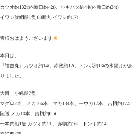
カツオ約132t(内新口約42t)、小キハダ約44t(内新口約34t)
イワシ旋網船1隻 88新丸 イワシ約17t
皆様おはようございます
本日は、
『福吉丸』カツオ約14t、赤物約12t、トンボ約13tの水揚げがあ
りました。
大目・小縄船7隻
マグロ2本、メカ166本、マカ134本、モウカ17本、吉切約17.5t
陸送 メカ10本、吉切約0.5t
一本釣船1隻 カツオ約11t、赤物約16t、トンボ約14t
旋網船4隻