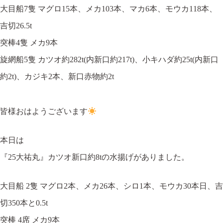
大目船7隻 マグロ15本、メカ103本、マカ6本、モウカ118本、
吉切26.5t
突棒4隻 メカ9本
旋網船5隻 カツオ約282t(内新口約217t)、小キハダ約25t(内新口
約2t)、カジキ2本、新口赤物約2t
皆様おはようございます
本日は
『25大祐丸』カツオ新口約8tの水揚げがありました。
大目船 2隻 マグロ2本、メカ26本、シロ1本、モウカ30本日、吉
切350本と0.5t
突棒 4席 メカ9本