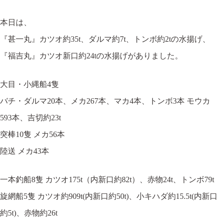
本日は、
『甚一丸』カツオ約35t、ダルマ約7t、トンボ約2tの水揚げ、
『福吉丸』カツオ新口約24tの水揚げがありました。
大目・小縄船4隻
バチ・ダルマ20本、メカ267本、マカ4本、トンボ3本 モウカ
593本、吉切約23t
突棒10隻 メカ56本
陸送 メカ43本
一本釣船8隻 カツオ175t（内新口約82t）、赤物24t、トンボ79t
旋網船5隻 カツオ約909t(内新口約50t)、小キハダ約15.5t(内新口
約5t)、赤物約26t