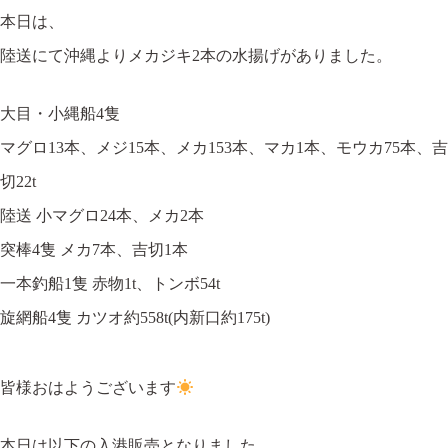
本日は、
陸送にて沖縄よりメカジキ2本の水揚げがありました。
大目・小縄船4隻
マグロ13本、メジ15本、メカ153本、マカ1本、モウカ75本、吉
切22t
陸送 小マグロ24本、メカ2本
突棒4隻 メカ7本、吉切1本
一本釣船1隻 赤物1t、トンボ54t
旋網船4隻 カツオ約558t(内新口約175t)
皆様おはようございます
本日は以下の入港販売となりました。