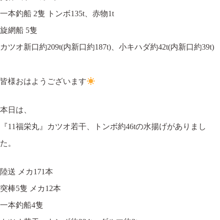
一本釣船 2隻 トンボ135t、赤物1t
旋網船 5隻
カツオ新口約209t(内新口約187t)、小キハダ約42t(内新口約39t)
皆様おはようございます
本日は、
『11福栄丸』カツオ若干、トンボ約46tの水揚げがありまし
た。
陸送 メカ171本
突棒5隻 メカ12本
一本釣船4隻