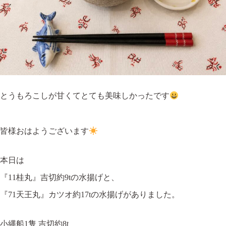
とうもろこしが甘くてとても美味しかったです
皆様おはようございます
本日は
『11桂丸』吉切約9tの水揚げと、
『71天王丸』カツオ約17tの水揚げがありました。
小縄船1隻 吉切約8t