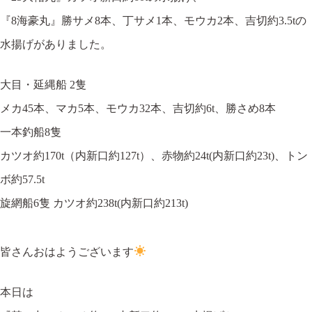
『8海豪丸』勝サメ8本、丁サメ1本、モウカ2本、吉切約3.5tの
水揚げがありました。
大目・延縄船 2隻
メカ45本、マカ5本、モウカ32本、吉切約6t、勝さめ8本
一本釣船8隻
カツオ約170t（内新口約127t）、赤物約24t(内新口約23t)、トン
ボ約57.5t
旋網船6隻 カツオ約238t(内新口約213t)
皆さんおはようございます
本日は