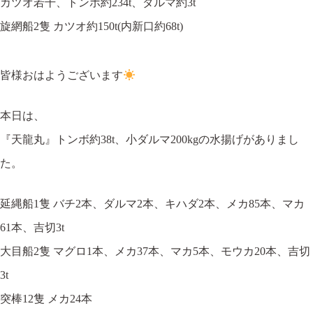
カツオ若干、トンボ約234t、ダルマ約3t
旋網船2隻 カツオ約150t(内新口約68t)
皆様おはようございます
本日は、
『天龍丸』トンボ約38t、小ダルマ200kgの水揚げがありまし
た。
延縄船1隻 バチ2本、ダルマ2本、キハダ2本、メカ85本、マカ
61本、吉切3t
大目船2隻 マグロ1本、メカ37本、マカ5本、モウカ20本、吉切
3t
突棒12隻 メカ24本