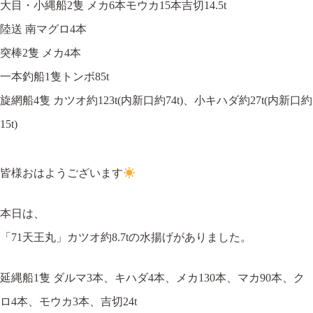
大目・小縄船2隻 メカ6本モウカ15本吉切14.5t
陸送 南マグロ4本
突棒2隻 メカ4本
一本釣船1隻トンボ85t
旋網船4隻 カツオ約123t(内新口約74t)、小キハダ約27t(内新口約
15t)
皆様おはようございます
本日は、
「71天王丸」カツオ約8.7tの水揚げがありました。
延縄船1隻 ダルマ3本、キハダ4本、メカ130本、マカ90本、ク
ロ4本、モウカ3本、吉切24t