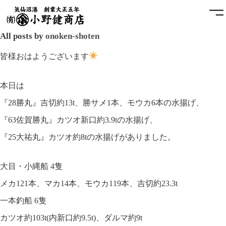
All posts by
onoken-shoten
ホーム
皆様おはようございます
小野健商店について
本日は
『28勝丸』吉切約13t、勝サメ1本、モウカ6本の水揚げ、
魚問屋と港町の発展
『63佐賀勝丸』カツオ新口約3.9tの水揚げ、
土藏
『25大祐丸』カツオ約8tの水揚げがありました。
アクセス
大目・小縄船 4隻
お問合せ
メカ121本、マカ14本、モウカ119本、吉切約23.3t
一本釣船 6隻
プライバシーポリシー
カツオ約103t(内新口約9.5t)、ダルマ約9t