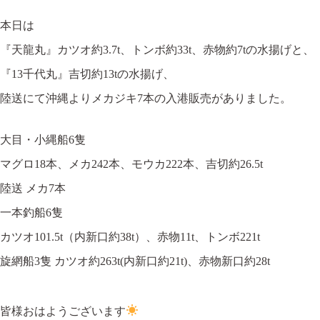
本日は
『天龍丸』カツオ約3.7t、トンボ約33t、赤物約7tの水揚げと、
『13千代丸』吉切約13tの水揚げ、
陸送にて沖縄よりメカジキ7本の入港販売がありました。
大目・小縄船6隻
マグロ18本、メカ242本、モウカ222本、吉切約26.5t
陸送 メカ7本
一本釣船6隻
カツオ101.5t（内新口約38t）、赤物11t、トンボ221t
旋網船3隻 カツオ約263t(内新口約21t)、赤物新口約28t
皆様おはようございます