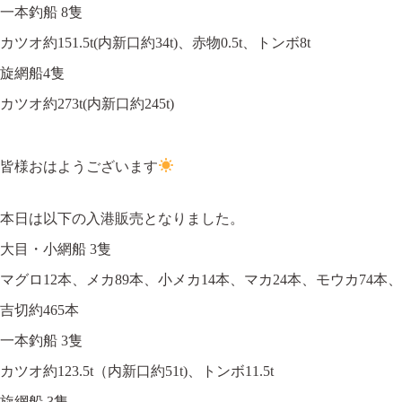
一本釣船 8隻
カツオ約151.5t(内新口約34t)、赤物0.5t、トンボ8t
旋網船4隻
カツオ約273t(内新口約245t)
皆様おはようございます
本日は以下の入港販売となりました。
大目・小網船 3隻
マグロ12本、メカ89本、小メカ14本、マカ24本、モウカ74本、
吉切約465本
一本釣船 3隻
カツオ約123.5t（内新口約51t)、トンボ11.5t
旋網船 3隻