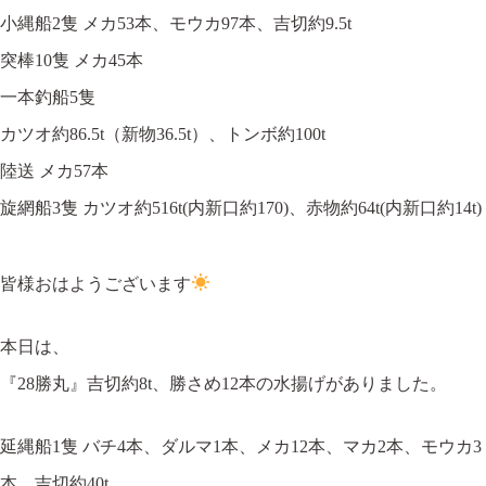
小縄船2隻 メカ53本、モウカ97本、吉切約9.5t
突棒10隻 メカ45本
一本釣船5隻
カツオ約86.5t（新物36.5t）、トンボ約100t
陸送 メカ57本
旋網船3隻 カツオ約516t(内新口約170)、赤物約64t(内新口約14t)
皆様おはようございます
本日は、
『28勝丸』吉切約8t、勝さめ12本の水揚げがありました。
延縄船1隻 バチ4本、ダルマ1本、メカ12本、マカ2本、モウカ3
本、吉切約40t