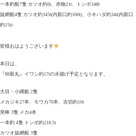
一本釣船7隻 カツオ約6t、赤物21t、トンボ348t
旋網船4隻 カツオ約345t(内新口約160t)、小キハダ約34t(内新口
約15t)
皆様おはようございます
本日は、
『88新丸』イワシ約17tの水揚げ予定となります。
大目・小縄船 2隻
メカジキ27本、モウカ70本、吉切約10t
突棒 3隻 メカ4本
一本釣 4隻 トンボ約218.5t
カツオ旋網船 3隻