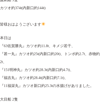
カツオ約374t(内新口約144t)
皆様おはようございます
本日は
『63佐賀勝丸』カツオ約11.8t、キメジ若干、
『甚一丸』カツオ約25t(内新口約20t)、トンボ約2.7t、赤物約
2t、
『151明神丸』カツオ約28.3t(内新口約4.7t)、
『福吉丸』カツオ約28.4t(内新口約7.1t)、
『11福栄丸』カツオ新口約25.3tの水揚げがありました。
大目船 2隻