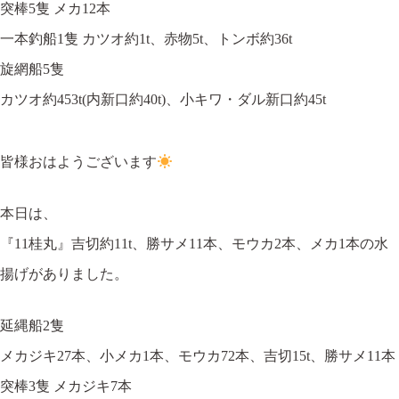
突棒5隻 メカ12本
一本釣船1隻 カツオ約1t、赤物5t、トンボ約36t
旋網船5隻
カツオ約453t(内新口約40t)、小キワ・ダル新口約45t
皆様おはようございます
本日は、
『11桂丸』吉切約11t、勝サメ11本、モウカ2本、メカ1本の水
揚げがありました。
延縄船2隻
メカジキ27本、小メカ1本、モウカ72本、吉切15t、勝サメ11本
突棒3隻 メカジキ7本