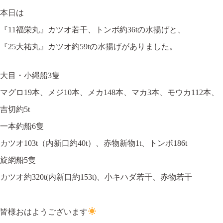
本日は
『11福栄丸』カツオ若干、トンボ約36tの水揚げと、
『25大祐丸』カツオ約59tの水揚げがありました。
大目・小縄船3隻
マグロ19本、メジ10本、メカ148本、マカ3本、モウカ112本、
吉切約5t
一本釣船6隻
カツオ103t（内新口約40t）、赤物新物1t、トンボ186t
旋網船5隻
カツオ約320t(内新口約153t)、小キハダ若干、赤物若干
皆様おはようございます