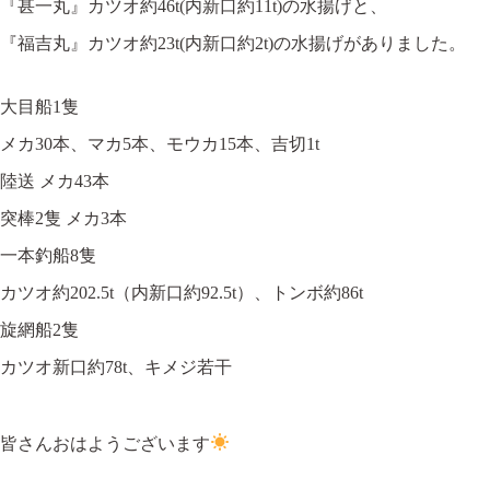
『甚一丸』カツオ約46t(内新口約11t)の水揚げと、
『福吉丸』カツオ約23t(内新口約2t)の水揚げがありました。
大目船1隻
メカ30本、マカ5本、モウカ15本、吉切1t
陸送 メカ43本
突棒2隻 メカ3本
一本釣船8隻
カツオ約202.5t（内新口約92.5t）、トンボ約86t
旋網船2隻
カツオ新口約78t、キメジ若干
皆さんおはようございます